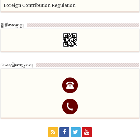
Foreign Contribution Regulation
སྤྱི་ཚོགས་དྲ་རྒྱ།
ཁ་པར་བྲེལ་གཏུགས།