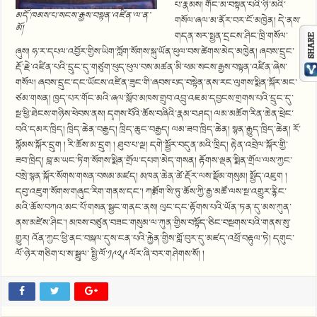
པ་རྣམས། གོང་མ་བསྟན་པའི་ཉི་མའི་
མདོ་ཁམས་པ་སངས་རྒྱས་བསྟན་འཛིན་ལ་ན་
གསོལ་ཞལ་མ་ནོར་བར་ངོ་མཁྱེན། དེ་ནས་
མོ།
གདན་སར་སྤྱན་དྲངས་ཤིང་ཁྲི་གསོལ་
ཞུས། ཧ་ར་དཔལ་འབྱོར་གྱིས་ཡིག་ཀློག་སོགས་སྐུ་ཡོན་ཕུལ་བས་ཚེགས་མེད་མཁྱེན། ཞབས་དྲུང་
རྡོ་རྗེ་འཛིན་པའི་དྲུང་དུ་གཙུག་ཕུད་ཕུལ་བས་མཚན་མི་ཕམ་སངས་རྒྱས་བསྟན་འཛིན་ཞེས་
གསོལ། ཞབས་དྲུང་དང་ཡོངས་འཛིན་ཟུང་གི་ཞབས་པད་བསྟེན་ནས་རང་ལུགས་སྨིན་སྐོར་མང་
ཙམ་གསན། ཁྱད་པར་གོང་མའི་ཞལ་སློབ་མཁས་གྲུབ་འབྲུ་འཇམ་དབྱངས་གྲགས་པའི་དྲུང་དུ་
སྔ་ཕྱི་ཐེངས་གཉིས་ཕེབས་ནས། དྭགས་པོའི་ཆོས་བཞིའི་རྣམ་བཤད། ལམ་མཆོག་རིན་ཆེན་ཕྲེང་
བའི་དམར་ཁྲིད། ཁྲིད་ཆེན་བརྒྱད། ཁྲིད་ཆུང་བརྒྱད། ལམ་ཟབ་ཁྲིད་ཆེན། སྙན་རྒྱུད་ཁྲིད་ཆེན། རོ་
སྙོམས་སྐོར་དྲུག ། རི་ཆོས་མ་དྲུག ། ཐུབ་པ་ལྔ། དགེ་སྦྱོར་བདུན་མའི་ཁྲིད། རྟེན་འབྲེལ་སྐོར་གྱི་
ཟབ་ཁྲིད། བླ་མ་ཡང་ཏིག་སོགས་སྨིན་གྲོལ་དཔག་མེད་གསན། རྟོགས་ལྡན་སྨིན་གྲོལ་ལས་ཀྱང་
བསྲེ་སྙན་སྐོར་སོགས་གསན་བསམ་མཛད། མཁན་ཆེན་ཚེ་རྡོར་ལས་སྡོམ་གསུམ། སྤྱོད་འཇུག །
དབུ་འཇུག་སོགས་གཞུང་རིག་གནས་དང༌། ཀཿཐོག་སི་ཏུ་ཆོས་ཀྱི་རྒྱ་མཚོ་ལས་སྔ་འགྱུར་རྙིང་
མའི་ཆོས་བཀའ་མང་པོ་གསན་སྦྱང་གནང་ནས། ལུང་དང་རྟོགས་པའི་ཡོན་ཏན་དུ་མས་ཀུན་
ནས་མཛེས་ཤིང༌། མཁས་བཙུན་བཟང་གསུམ་ལ་ཀུན་གྱིས་བསྟོད་ཅིང་བསྔགས་པའི་གནས་སུ་
གྱུར། འོན་ཀྱང་ཕྱི་ནང་བསྐལ་དུས་ངན་པའི་རྐྱེན་གྱིས་གློ་བུར་དུ་མཛད་འཕྲོ་བརྟུལ་ཏེ། དགུང་
ལོ་ཉེར་གཅིག་པ་ས་སྦྲུལ་ སྤྱི་ལོ་༡༩༢༩ ལོར་ཞི་བར་གཤེགས་སོ། །