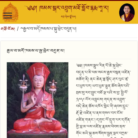
གཙོ་ངོས།
/
༸རྒྱལ་བ་མདོ་ཁམས་པ་སྐུ་ཕྲེང་བདུན་པ།
༸རྒྱལ་བ་མདོ་ཁམས་པ་སྐུ་ཕྲེང་བདུན་པ།
༄༅། །ཁམས་སྤྲུལ་རིན་པོ་ཆེ་སྐུ་ཕྲེང་
བདུན་པ་མི་ཕམ་སངས་རྒྱས་བསྟན་འཛིན་
མཆོག་ནི། ནང་ཆེན་ཟླ་སྟོད་ཤར་ལུང་ཚྭ་
པ་ཡུས་པར། ཡབ་ཡུམ་ལྷུན་ཆོས་ཞེས་པའི་
སྲས་སུ་རབ་བྱུང་བཅོ་ལྔ་པའི་ས་བྱ་ སྤྱི་ལོ་
༡༩༠༩ ལོར་འཁྲུངས། གདན་ས་འབྲུག་
བདེ་ཆེན་ཆོས་འཁོར་གླིང་གི་ཞབས་དྲུང་
རྡོ་རྗེ་འཛིན་པ་ནས་གསལ་བར་ངོས་
འཛིན་གནང༌། དགུང་ལོ་དྲུག་པར་དགོན་
གྱི་བླ་མ་ལས་འཛིན་རྣམས་ཕེབས་ནས་
གོང་མའི་སྐུ་ཆས་སོགས་སྤྱན་སྔར་བཀྲམ་