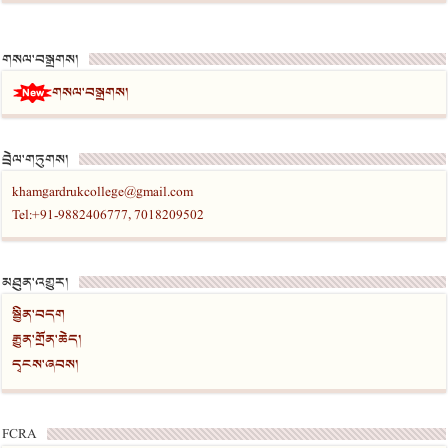
གསལ་བསྒྲགས།
གསལ་བསྒྲགས།
བྲེལ་གཏུགས།
khamgardrukcollege@gmail.com
Tel:+91-9882406777, 7018209502
མཐུན་འགྱུར།
སྦྱིན་བདག
རྒྱུན་གྲོན་ཆེད།
དྭངས་ཞབས།
FCRA