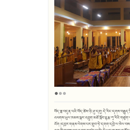
བོད་ཟླ་བདུན་པའི་བོད་ཚེས་ཉི་ཤུ་དགུ། དེ་རིང་དྭགས་བརྒྱུད
འཕགས་ཡུལ་ཁམས་སྒར་འབྲུག་མཐོ་སློབ་དྷརྨ་ཀཱ་རིའི་གཙུག
འོག །དབྱར་གནས་ལེགས་པར་གྲུབ་ཏེ་དགག་དབྱེ་ལ་ཁེལ་