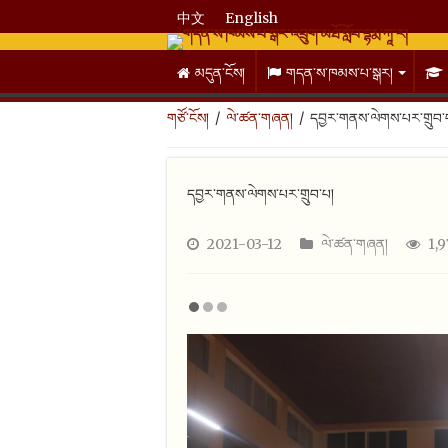
中文
English
མདུན་ངོས།
གདན་ས་ཁམས་པ་སྒར།
/
/
དབྱར་གནས་ལེགས་པར་གྲུབ་
གཙོ་ངོས།
ལེ་ཚན་གཞན།
དབྱར་གནས་ལེགས་པར་གྲུབ་པ།
2021-03-12
ལེ་ཚན་གཞན།
1,9