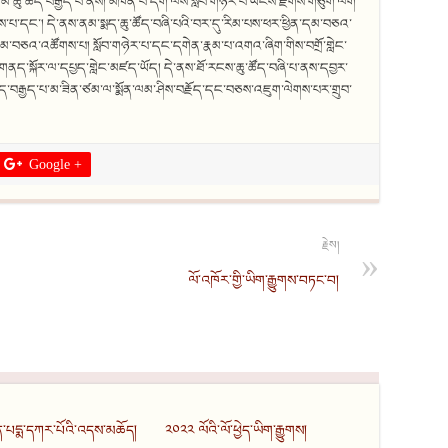
མོ་ཆུ་ཚོད་བརྒྱད་པ་ནས། མཁན་པོ་དགེ་ལས་སློབ་གཉེར་བ་ཡོངས་རྫོགས་གཙུག་ལག་
ས་པ་དང་། དེ་ནས་ནམ་སྨད་ཆུ་ཚོད་བཞི་པའི་བར་དུ་རིམ་པས་ཕར་ཕྱིན་དམ་བཅའ་
་བཅའ་འཚོགས་པ། སློབ་གཉེར་པ་དང་དགེན་རྣམ་པ་འགའ་ཞིག་གིས་བགྲོ་གླེང་
་སྐོར་ལ་དཔྱད་གླེང་མཛད་ཡོད། དེ་ནས་ཐོ་རངས་ཆུ་ཚོད་བཞི་པ་ནས་དབྱར་
ོད་བརྒྱད་པ་མ་ཟིན་ཙམ་ལ་སྨོན་ལམ་ཤིས་བརྗོད་དང་བཅས་འཇུག་ལེགས་པར་གྲུབ་
Google +
རྗེས།
ལོ་འཁོར་གྱི་ཡིག་རྒྱུགས་བཏང་བ།
ན་པདྨ་དཀར་པོའི་འདས་མཆོད།
༢༠༢༢ ལོའི་ལོ་ཕྱེད་ཡིག་རྒྱུགས།