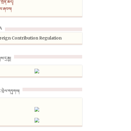
ན་གྲོན་ཆེད།
ངས་ཞབས།
A
reign Contribution Regulation
གས་དྲ་རྒྱ།
་བྲེལ་གཏུགས།