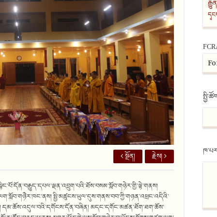
རྒྱུ
དྭ
FCR
Fo
སྤྱི་ཚོ
ཁ་པར
སྔོན།
རྗེས།
་སྙིང་པོ་དོན་བརྒྱུད་དཔལ་ལྡན་འབྲུག་པའི་ཐོས་བསམ་སློབ་གཉེར་གྱི་ལྟེ་གནས།
་ལག་སློབ་གཉེེར་ཁང་ནས། སྤྱི་མཚུངས་ཡུལ་དུས་གནས་བབ་ཀྱི་གཉན་འཕྲང་འདིའི་
བས། དམ་ཆོས་འདུལ་བའི་དགོངས་དོན་བཞིན། མདང་དགོང་མཚན་ཐོག་ཐག་ཆོས་