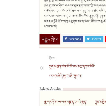
ལྡན་གྱི་བྱ་བས་འདའ་བར་མཛད་པ་སྟེ། དེ་ཡང་ཁ་སང་དགོང་
ཁང་དུ་ཚོགས་ཤིང་། གནས་བརྟན་ཕྱག་མཆོད་ཀྱི་ཆོ་ག་གསུང
འཚོགས་པ་དང་། གོང་མའི་རྣམ་ཐར་གསུངས་པ། ཚད་མའི་དམ
དམ་བཅའ་བཞག་པ་དང་། འགའ་ཞིག་གིས་གཞུང་གི་དཀའ་གནད
དགག་དབྱེའི་ཆོ་ག་དབུ་འཛུགས་མཛད་ཅིང་། ཞོགས་པ་ཆུ་ཚ
པ་ལགས་སོ།།
Facebook
Twitter
བརྒྱུད་སྤེལ།
སྔོན་མ།
ཀུན་མཁྱེན་ཆེན་པོ་མི་ཕམ་པདྨ་དཀར་པོའི་
འདས་མཆོད་སྲུང་བརྩི་ཞུས་པ།
Related Articles
རྒྱ་གར་ཧི་མ་ལ་ཡ་ནལཎྜ་ནང་པའི་ལྷན་
ཀུན་མཁྱེ