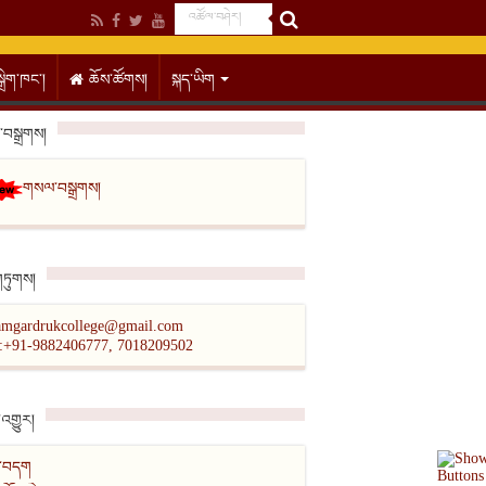
སྒྲིག་ཁང་།
ཆོས་ཚོགས།
སྐད་ཡིག
བསྒྲགས།
གསལ་བསྒྲགས།
གཏུགས།
amgardrukcollege@gmail.com
l:+91-9882406777, 7018209502
འགྱུར།
ིན་བདག