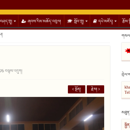
བཤད་གྲྭ།
ཞབས་རིམ་མཆོད་འབུལ།
སློབ་གྲྭ།
དཔེ་མཛོད།
རྩོམ་
པ།
གསལ་
76 བལྟས་འདུག།
བྲེལ་
kh
སྔོན།
རྗེས།
Te
མཐུན་
སྦྱ