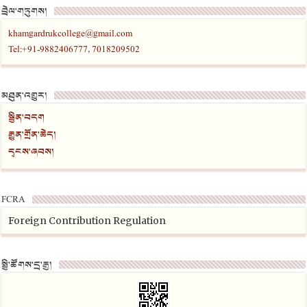
བྲེལ་གཏུགས།
khamgardrukcollege@gmail.com
Tel:+91-9882406777, 7018209502
མཐུན་འགྱུར།
སྦྱིན་བདག
རྒྱུན་གྲོན་ཆེད།
དྭངས་ཞབས།
FCRA
Foreign Contribution Regulation
སྤྱི་ཚོགས་དྲ་རྒྱ།