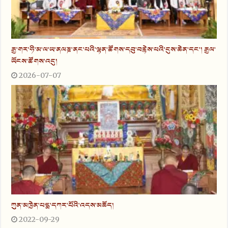
རྒྱ་གར་ཧི་མ་ལ་ཡ་ནལཎྜ་ནང་པའི་ལྷན་ཚོགས་དབུ་བརྙེས་པའི་དུས་ཆེན་དང་། རྒྱལ་
ཡོངས་ཚོགས་འདུ།
2026-07-07
ཀུན་མཁྱེན་པདྨ་དཀར་པོའི་འདས་མཆོད།
2022-09-29