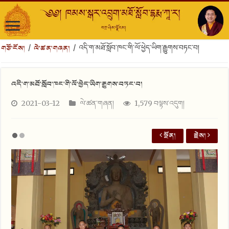
གཙོ་ངོས།
ལེ་ཚན་གཞན།
/
/
འདི་ག་མཐོ་སློབ་ཁང་གི་ལོ་ཕྱེད་ཡིག་རྒྱུགས་བཏང་བ།
འདི་ག་མཐོ་སློབ་ཁང་གི་ལོ་ཕྱེད་ཡིག་རྒྱུགས་བཏང་བ།
2021-03-12
ལེ་ཚན་གཞན།
1,579 བལྟས་འདུག།
སྔོན།
རྗེས།