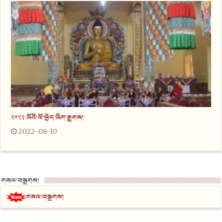
༢༠༢༢ ལོའི་ལོ་ཕྱེད་ཡིག་རྒྱུགས།
2022-08-10
གསལ་བསྒྲགས།
གསལ་བསྒྲགས།