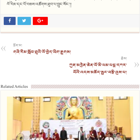
ལོ་རིམ་དང་པོ་བཅས་འཚོགས་ཐུབ་པ་བྱུང་སོང་།།
སྔོན་མ།
གཞི་རིམ་སློབ་གྲྭའི་ལོ་ཕྱེད་ཡིག་རྒྱུགས།
རྗེས།
ཀུན་མཁྱེན་ཆེན་པོ་མི་ཕམ་པདྨ་དཀར་
པོའི་འདས་མཆོད་སྲུང་བརྩི་ཞུས་པ།
Related Articles