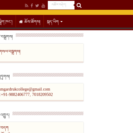
སྒྲིག་ཁང་།
ཆོས་ཚོགས།
སྐད་ཡིག
བསྒྲགས།
གསལ་བསྒྲགས།
གཏུགས།
amgardrukcollege@gmail.com
l:+91-9882406777, 7018209502
འགྱུར།
ིན་བདག