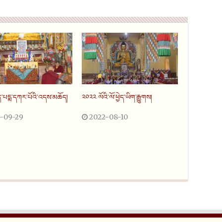
ན་པདྨ་དཀར་པོའི་འདས་མཆོད།
༢༠༢༢ ལོའི་ལོ་ཕྱེད་ཡིག་རྒྱུགས།
-09-29
2022-08-10