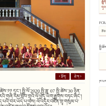
རྒྱུ
དྭ
FCR
Fo
སྤྱི་ཚོ
སྔོན།
རྗེས།
ཁ་པར
ས་༡༡ དང་། སྤྱི་ལོ་2020 སྤྱི་ཟླ་ 07 སྤྱི་ཚེས་30 ཉིན་
འི་གཞི་རིམ་སློབ་གྲྭའི་ལོ་ཕྱེད་ཡིག་རྒྱུགས་བཏང་ཞིང་།
རྒྱད་པའི་བར་ཡོད་པ་ལས། ལོ་འདིར་འཛིན་གྲྭ་གསུམ་པ་