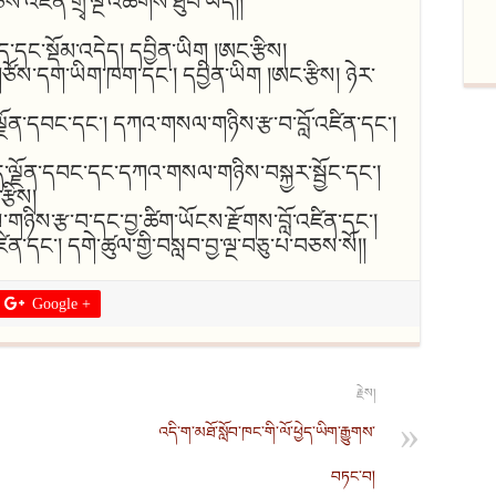
ཅས་འཛིན་གྲྭ་ལྔ་འཚོགས་ཐུབ་ཡོད།།
ད་དང་སྡོམ་འདེད། དབྱིན་ཡིག །ཨང་རྩིས།
ཙོས་དག་ཡིག་ཁག་དང་། དབྱིན་ཡིག །ཨང་རྩིས། ཉེར་
་ལྗོན་དབང་དང་། དཀའ་གསལ་གཉིས་རྩ་བ་བློ་འཛིན་དང་།
ཤད་ལྗོན་དབང་དང་དཀའ་གསལ་གཉིས་བསྐྱར་སྦྱོང་དང་།
རྩིས།
ས་གཉིས་རྩ་བ་དང་བྱ་ཚིག་ཡོངས་རྫོགས་བློ་འཛིན་དང་།
ིན་དང་། དགེ་ཚུལ་གྱི་བསླབ་བྱ་ལྔ་བཅུ་པ་བཅས་སོ།།
Google +
རྗེས།
འདི་ག་མཐོ་སློབ་ཁང་གི་ལོ་ཕྱེད་ཡིག་རྒྱུགས་
བཏང་བ།