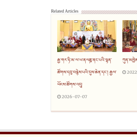
Related Articles
རྒྱ་གར་ཧི་མ་ལ་ཡ་ནལཎྜ་ནང་པའི་ལྷན་
ཀུན་མཁྱེ
2022
ཚོགས་དབུ་བརྙེས་པའི་དུས་ཆེན་དང་། རྒྱལ་
ཡོངས་ཚོགས་འདུ།
2026-07-07