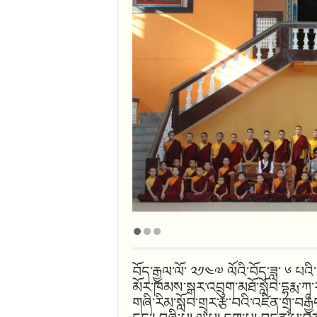
བོད་རྒྱལ་ལོ་ ༢༡༤༧ ལོའི་བོད་ཟླ་ ༦ པའི་ཚེ
མོར་ཁམས་སྒར་འབྲུག་མཐོ་སློབ་དྷརྨ་ཀཱ་ར
གཞི་རིམ་སློབ་གྲྭར་རྩ་བའི་འཛིན་གྲྭ་བ