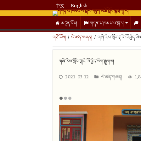
中文
English
མདུན་ངོས།
གདན་ས་ཁམས་པ་སྒར།
/
/
གཞི་རིམ་སློབ་གྲྭའི་ལོ་ཕྱེད་ཡི
གཙོ་ངོས།
ལེ་ཚན་གཞན།
གཞི་རིམ་སློབ་གྲྭའི་ལོ་ཕྱེད་ཡིག་རྒྱུགས།
2021-03-12
ལེ་ཚན་གཞན།
1,8