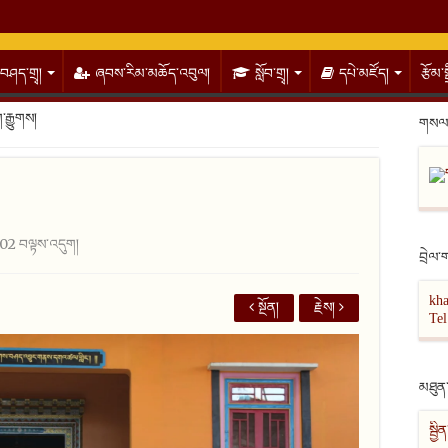
བཤད་གྲྭ།
ཞབས་རིམ་མཆོད་འབུལ།
སློབ་གྲྭ།
དཔེ་མཛོད།
རྩོམ་
ག་རྒྱུགས།
གསལ་
02 བལྟས་འདུག།
བྲེལ་
kh
སྔོན།
རྗེས།
Te
མཐུན་
སྦྱ