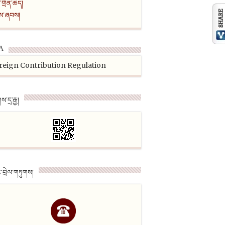
ན་གྲོན་ཆེད།
ངས་ཞབས།
A
reign Contribution Regulation
གས་དྲ་རྒྱ།
་བྲེལ་གཏུགས།