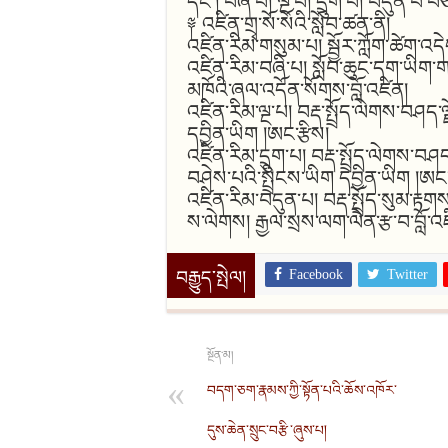
དང་། བཞི་པ། ལྔ་པ། དྲུག་པ། བདུན་པ་བ
༈ འཛིན་གྲྭ་སོ་སོའི་སློབ་ཚན་ནི།
འཛིན་རིམ་གསུམ་པ། སྦྱོར་ཀློག་ཚེག་འདེ
འཛིན་རིམ་བཞི་པ། སློབ་ཆུང་དག་ཡིག་ག
མཁོའི་ཞལ་འདོན་སོགས་བློ་འཛིན།
འཛིན་རིམ་ལྔ་པ། བརྡ་སྤྲོད་ལེགས་བཤད
དབྱིན་ཡིག །ཨང་རྩིས།
འཛིན་རིམ་དྲུག་པ། བརྡ་སྤྲོད་ལེགས་བ
བཤེས་པའི་སྤྲིངས་ཡིག དབྱིན་ཡིག །ཨང་
འཛིན་རིམ་བདུན་པ། བརྡ་སྤྲོད་སུམ་རྟག
ས་ལེགས། རྒྱལ་སྲས་ལག་ལེན་རྩ་བ་བློ་འཛ
བརྒྱུད་སྤེལ།
Facebook
Twitter
སྔོན་མ།
བདག་ཅག་རྣམས་ཀྱི་སྟོན་པའི་ཆོས་འཁོར་
དུས་ཆེན་སྲུང་བརྩི་ཞུས་པ།