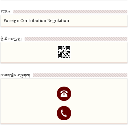
FCRA
Foreign Contribution Regulation
སྤྱི་ཚོགས་དྲ་རྒྱ།
ཁ་པར་བྲེལ་གཏུགས།