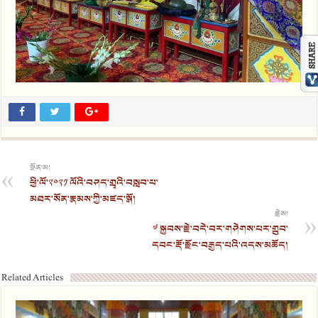
སྔོན་མ།
ཕྱི་ལོ་༢༠༢༡ ལོའི་བཤད་གྲྭའི་བསླབ་པ་
མཐར་སོན་རྣམས་ཀྱི་མཛད་སྒོ།
རྗེས།
༧ སྐྱབས་རྗེ་བདེ་བར་གཤེགས་པར་གྲུབ་
དབང་རྡོ་རྫོང་བརྒྱད་པའི་འདས་མཆོད།
Related Articles