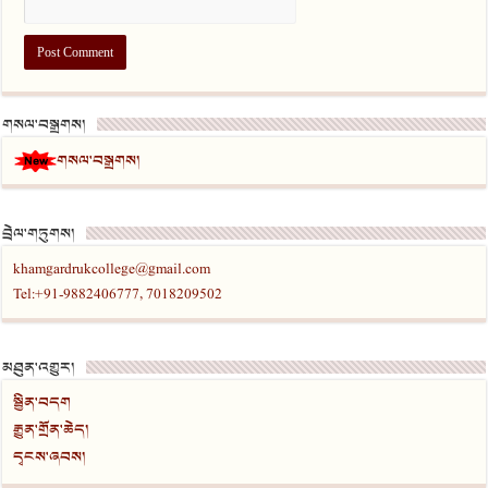
གསལ་བསྒྲགས།
གསལ་བསྒྲགས།
བྲེལ་གཏུགས།
khamgardrukcollege@gmail.com
Tel:+91-9882406777, 7018209502
མཐུན་འགྱུར།
སྦྱིན་བདག
རྒྱུན་གྲོན་ཆེད།
དྭངས་ཞབས།