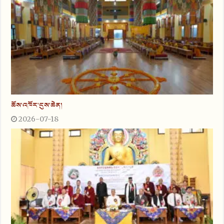
ཆོས་འཁོར་དུས་ཆེན།
2026-07-18