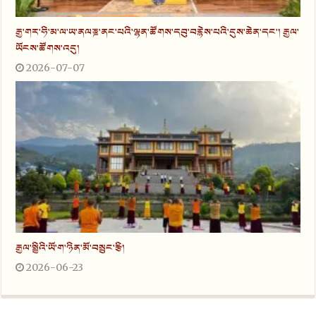
རྒྱ་གར་ཧི་མ་ལ་ཡ་ནལཎྜ་ནང་པའི་ལྷན་ཚོགས་དབུ་བརྙེས་པའི་དུས་ཆེན་དང་། རྒྱལ་
ཡོངས་ཚོགས་འདུ།
2026-07-07
རྒྱལ་སྤྱིའི་ཡོ་ག་ཉིན་མོ་བསྲུང་རྩི།
2026-06-23