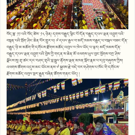
བོད་ཟླ་ ༡༡ པའི་བོད་ཚེས་ ༡༨ ཉིན། དྭགས་བརྒྱུད་སྙིང་པོ་དོན་བརྒྱུད་དཔལ་ལྡན་འབྲུག་པའི་
བསྟན་པའི་སྲོག་ཤིང་ཆེན་པོར་གྱུར་པ། ༧ དཔལ་རྒྱལ་བ་མདོ་ཁམས་བརྒྱད་པ་བསྐལ་བཟང་དོན་
བརྒྱུད་ཉི་མ་མཆོག་གི་དགོངས་རྫོགས་མཆོད་འབུལ་ལ་ཁེལ་ཡོད་པ་ལྟར། མདོ་ཁམས་དོན་
བརྒྱུད་དཔལ་ལྡན་འབྲུག་པའི་བྱེས་ཀྱི་གདན་ས་ཆེན་མོ་འཕགས་ཡུལ་བྱང་ཕྱོགས་བཀྲ་ཤིས་
ལྗོངས་སུ། གྲྭ་ཚང་དང་བཤད་གྲྭའི་བླ་སྤྲུལ་རྟོགས་ལྡན་མཁན་སློབ་རྣམ་པ་དབུ་བཞུགས་ཀྱིས།
འཕགས་ཚོགས་འདུས་མང་ཡོངས་ནས་༧ སྐྱབས་རྗེ་བདེ་བར་གཤེགས་པ་ཁོང་གི་དགོངས་
རྫོགས་མཆོད་འབུལ་སྔར་རྒྱུན་བཞིན་ཚོགས་གནང་ཡོད། །