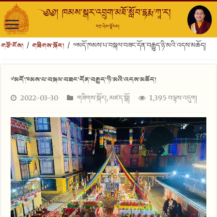
གཙོ་ངོས།
གཟིགས་སྐོར།
/
/
༧མདོ་ཁམས་པ་བསྐལ་བཟང་དོན་བརྒྱུད་ཉི་མའི་འདས་མཆོད།
༧མདོ་ཁམས་པ་བསྐལ་བཟང་དོན་བརྒྱུད་ཉི་མའི་འདས་མཆོད།
2022-03-30
གཟིགས་སྐོར།
,
མཛད་སྒོ།
1,395 བལྟས་འདུག།