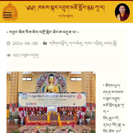
• གཞུང་ཆེན་རིས་མེད་བགྲོ་གླེང་ཐེངས་བདུན་པ། •
2024-06-08
གཟིགས་སྐོར།
,
གལ་ཆེན།
,
གསར་འཕྲིན།
,
མཛད་སྒོ།
935 བལྟས་འདུག།
• ཚོགས་ཡུལ།
གདན་ས་ཁམས་
པ་སྒར་འབྲུག་
མཐོ་སློབ་དྷརྨ་ཀཱ་
ར། •
བོད་རྒྱལ་ལོ།
༢༡༥༡ བོད་ཟླ། ༤
བོད་ཚེས་ ༢༧