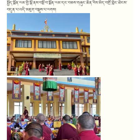
སྤྱོད་སྨོན་ལམ་གྱི་སྒོ་ནས་བསྔོ་བ་སྨོན་ལམ་དང་བཅས་གཞུང་ཆེན་རིས་མེད་བགྲོ་གླེང་ཐེངས་
བདུན་པ་འདི་མཇུག་བསྡུས་པ་ལགས།