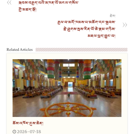
སྐབས་བརྒྱད་པའི་མཁན་པོ་མངལ་གསོལ་
གྱི་མཛད་སྒོ།
རྗེས།
རྒྱལ་བ་མདོ་ཁམས་པ་མཆོག་དང་སྐྱབས་
རྗེ་ཐུགས་སྲས་རིན་པོ་ཆེ་རྣམ་གཉིས་
མཇལ་ཕྲད་བྱུང་བ།
Related Articles
ཆོས་འཁོར་དུས་ཆེན།
2026-07-18