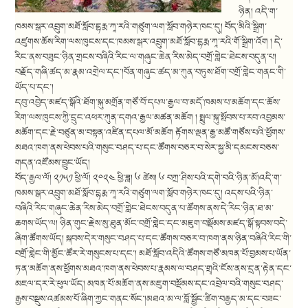
ཉིན། འདི་ག་
ཁམས་སྒར་འབྲུག་མཐོ་སློབ་དྷརྨ་ཀཱ་རའི་གཙུག་ལག་སློབ་གཉེར་ཁང་དུ། བོད་མིའི་སྒྲིག་
འཛུགས་ཆོས་རིག་ལས་ཁུངས་དང་ཁམས་སྒར་འབྲུག་མཐོ་སློབ་དྷརྨ་ཀཱ་རའི་གོ་སྒྲིག་འོག ། དེ་
རིང་ནས་བཟུང་ཉིན་གྲངས་བཞིའི་རིང་ལ་གཞུང་ཆེན་རིས་མེད་བགྲོ་གླེང་ཐེངས་བདུན་པ།
བརྗོད་གཞི་ཚད་མ་རྣམ་འགྲེལ་དང་།བོན་གཞུང་ཚད་མ་ཀུན་བཏུས་ཐོག་བགྲོ་གླེང་གནང་གི་
ཡོད་པ་དང་།
དབུ་འབྱེད་མཛད་སྒོའི་ཐོག་སྐུ་མགྲོན་གཙོ་བོ་དཔལ་རྒྱལ་བ་མདོ་ཁམས་པ་མཆོག་དང་ཆོས་
རིག་ལས་ཁུངས་ཀྱི་དྲུང་འཕར་ཀུན་དགའ་རྒྱལ་མཚན་མཆོག ། སྤྲུལ་སྐུ་སྤོབས་པ་རབ་འབྱམས་
མཆོག་དང་རྗེ་བཙུན་མ་བསྟན་འཛིན་དཔལ་མོ་མཆོག རྟོགས་ལྡན་རྒྱ་མཚོ་གཙོས་པའི་ཕྱོགས་
མཐའ་ཁག་ནས་ཕེབས་པའི་གསུང་བཤད་པ་དང་ཚོགས་བཅར་བ་སེར་སྐྱ་མི་དམངས་བཅས་
གདན་འཛོམས་བྱུང་ཡོད།
བོད་རྒྱལ་ལོ། ༢༡༥༡ ཕྱི་ལོ། ༢༠༢༤ ཕྱི་ཟླ། ༦ ཚེས། ༦ བཀྲ་ཤིས་པའི་དགེ་བའི་ཉིན་མོ།འདི་ག་
ཁམས་སྒར་འབྲུག་མཐོ་སློབ་དྷརྨ་ཀཱ་རའི་གཙུག་ལག་སློབ་གཉེར་ཁང་དུ། འདས་པའི་ཉིན་
བཞིའི་རིང་གཞུང་ཆེན་རིས་མེད་བགྲོ་གླེང་ཐེངས་བདུན་པ་ཚོགས་ནས་དེ་རིང་ཉིན་ཐ་མ་
ཆགས་ཡོད་ལ། ཉིན་གུང་རྗེས་སུ་ཐུན་མོང་བགྲོ་གླེང་དང་མཇུག་བསྡོམས་མཛད་སྒོ་སྟབས་བདེ་
ཞིག་ཚོགས་ཡོད། སྐབས་དེར་གསུང་བཤད་པ་དང་ཚོགས་བཅར་བ་ཁག་ནས་ཉིན་བཞིའི་རིང་གི་
བགྲོ་གླེང་གི་མྱོང་ཚོར་རེ་གསུངས་པ་དང་། མཐོ་སློབ་འདིའི་ཚོགས་གཙོ་མཁན་པོ་བྱམས་པ་ཡོན་
ཏན་མཆོག་ནས་ཕྱོགས་མཐའ་ཁག་ནས་ཕེབས་པ་རྣམས་ལ་བཤད་གྲྭའི་ངོས་ནས་དྲན་རྟེན་དང་
མཇལ་དར་རེ་ཕུལ་ཡོད། མཁན་པོ་མཆོག་ནས་མཇུག་བསྡོམས་དང་འབྲེལ་བའི་གསུང་བཤད་
རྒྱས་བསྡུས་འཚམས་པོ་ཞིག་ཀྱང་གནང་སོང་།མཐའ་མ་ལ་བློ་སྦྱོང་ཚིག་བརྒྱད་མ་དང་བཟང་