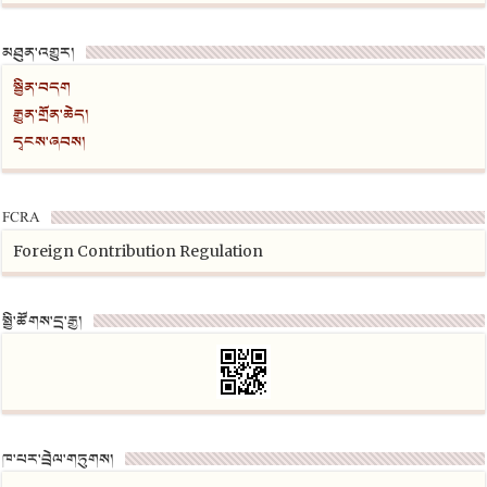
མཐུན་འགྱུར།
སྦྱིན་བདག
རྒྱུན་གྲོན་ཆེད།
དྭངས་ཞབས།
FCRA
Foreign Contribution Regulation
སྤྱི་ཚོགས་དྲ་རྒྱ།
ཁ་པར་བྲེལ་གཏུགས།