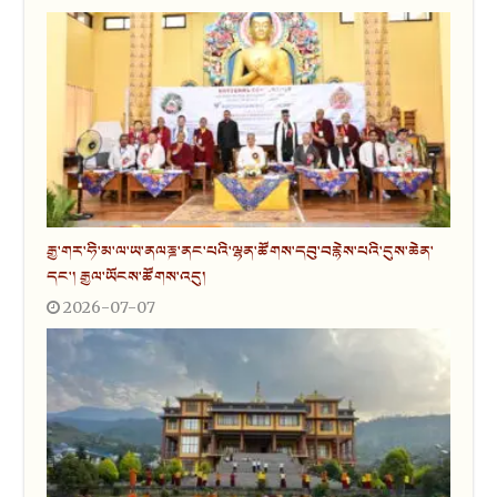
རྒྱ་གར་ཧི་མ་ལ་ཡ་ནལཎྜ་ནང་པའི་ལྷན་ཚོགས་དབུ་བརྙེས་པའི་དུས་ཆེན་
དང་། རྒྱལ་ཡོངས་ཚོགས་འདུ།
2026-07-07