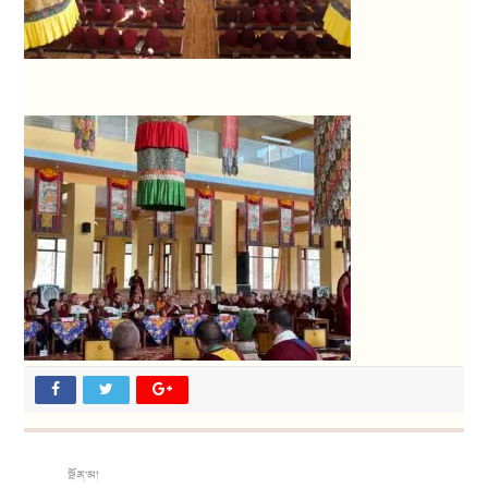
སྔོན་མ།