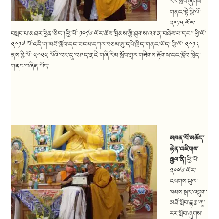
རར་སློབ་ཞུགས་
གནང་སྟེ་ཕྱི་ལོ་
༢༠༡༥ ལོར་
བསླབ་པ་མཐར་ཕྱིན་ཅིང་། ཕྱི་ལོ་ ༡༠༡༦ ལོར་ཆོས་ཁྲིམས་ཀྱི་ཐུགས་འགན་བཞེས་པ་དང་། ཕྱི་ལོ་
༢༠༡༧ ལོ་འདི་ག་མཐོ་སློབ་དང་ཟངས་དཀར་བཅས་སུ་དཔེ་ཁྲིད་གནང་ཡོད། ཕྱི་ལོ་ ༢༠༡༨
ནས་ཕྱི་ལོ་ ༢༠༢༢ ལོའི་བར་དུ་བཤད་གྲྭའི་གཞི་རིམ་སློབ་གྲྭར་གཟིགས་རྟོགས་དང་སློབ་ཁྲིད་
གནང་བཞིན་ཡོད།
མཁན་པོ་མཆོད་
རྟེན་འཇིགས་
རྒྱལ་ནི།
ཕྱི་ལོ་
༢༠༠༦ ལོར་
འཕགས་ཡུལ་
ཁམས་སྒར་འབྲུག་
མཐོ་སློབ་དྷརྨ་ཀཱ་
རར་སློབ་ཞུགས་