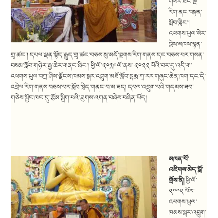
གསེར་ཐང་ལྔ་
རིག་ནང་བསྟན་
སློབ་གླིང་།
འཕགས་ཡུལ་སེར་
བྱེས་མཁས་སྙན་
གྲྭ་ཚང་། དཔལ་ལྡན་སྟོད་རྒྱུད་གྲྭ་ཚང་བཅས་སུ་མདོ་སྔགས་རིག་གནས་དང་བཅས་པར་གསན་
བསམ་སློབ་གཉེར་རྒྱ་ཆེར་གནང་ཞིང་། ཕྱི་ལོ་༢༠༡༩ ལོ་ནས་ ༢༠༢༢ ལོའི་བར་དུ་འདི་ག་
འཕགས་ཡུལ་བཀྲ་ཤིས་ལྗོངས་ཁམས་སྒར་འབྲུག་མཐོ་སློབ་དྷརྨ་ཀཱ་རར་གཞུང་ཆེན་ཁག་དང་དེ་
འབྲེལ་རིག་གནས་བཅས་པར་སློབ་ཁྲིད་གནང་བ་མ་ཟད། དཔལ་འབྲུག་པའི་གདམས་ཟབ་
གཅེས་སྐྱོང་ཁང་དུ་རྩོམ་སྒྲིག་པའི་ཐུགས་འགན་བཞེས་བཞིན་ཡོད།
མཁན་པོ་
འཇིགས་མེད་བློ་
གྲོས་ནི།
ཕྱི་ལོ་
༢༠༠༢ ལོར་
འཕགས་ཡུལ་
ཁམས་སྒར་འབྲུག་