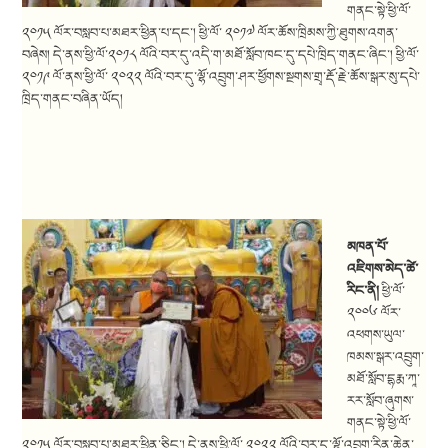
གནང་སྟེ་ཕྱི་ལོ་
༢༠༡༥ ལོར་བསླབ་པ་མཐར་ཕྱིན་པ་དང་། ཕྱི་ལོ་ ༢༠༡༧ ལོར་ཆོས་ཁྲིམས་ཀྱི་ཐུགས་འགན་
བཞེས། དེ་ནས་ཕྱི་ལོ་༢༠༡༨ ལོའི་བར་དུ་འདི་ག་མཐོ་སློབ་ཁང་དུ་དཔེ་ཁྲིད་གནང་ཞིང་། ཕྱི་ལོ་
༢༠༡༩ ལོ་ནས་ཕྱི་ལོ་ ༢༠༢༢ ལོའི་བར་དུ་ལྷོ་འབྲུག་ཤར་ཕྱོགས་སྔགས་གྲྭ་རྡོ་རྗེ་ཆོས་སྒར་སུ་དཔེ་
ཁྲིད་གནང་བཞིན་ཡོད།
མཁན་པོ་
འཇིགས་མེད་ཚེ་
རིང་ནི།
ཕྱི་ལོ་
༢༠༠༦ ལོར་
འཕགས་ཡུལ་
ཁམས་སྒར་འབྲུག་
མཐོ་སློབ་དྷརྨ་ཀཱ་
རར་སློབ་ཞུགས་
གནང་སྟེ་ཕྱི་ལོ་
༢༠༡༥ ལོར་བསླབ་པ་མཐར་ཕྱིན་ཅིང་། དེ་ནས་ཕྱི་ལོ་ ༢༠༢༢ ལོའི་བར་དུ་ལྷོ་འབྲུག་རིན་ཆེན་