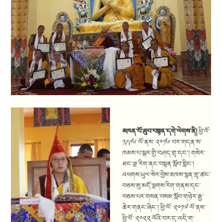
མཁན་པོ་ཐུབ་བསྟན་དགེ་ལེགས་ནི།
ཕྱི་ལོ་
༡༩༩༦ ལོ་ནས་ ༢༠༡༦ བར་གདན་ས་
ཁམས་པ་སྒར་གྱི་བཤད་གྲྭ་དང་། གསེར་
ཐང་ལྔ་རིག་ནང་བསྟན་སློབ་གླིང་།
འཕགས་ཡུལ་སེར་བྱེས་མཁས་སྙན་གྲྭ་ཚང་
བཅས་སུ་མདོ་སྔགས་རིག་གནས་དང་
བཅས་པར་གསན་བསམ་སློབ་གཉེར་རྒྱ་
ཆེར་གནང་ཞིང་། ཕྱི་ལོ་ ༢༠༡༧ ལོ་ནས་
ཕྱི་ལོ་ ༢༠༢༢ ལོའི་བར་དུ་འདི་ག་