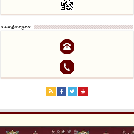
ཁ་པར་བྲེལ་གཏུགས།