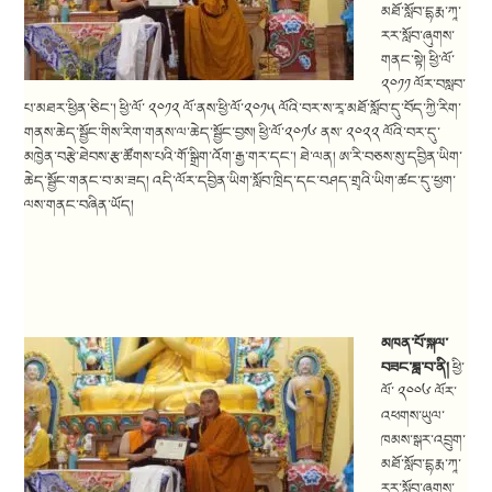
མཐོ་སློབ་དྷརྨ་ཀཱ་
རར་སློབ་ཞུགས་
གནང་སྟེ། ཕྱི་ལོ་
༢༠༡༡ ལོར་བསླབ་
པ་མཐར་ཕྱིན་ཅིང་། ཕྱི་ལོ་ ༢༠༡༢ ལོ་ནས་ཕྱི་ལོ་༢༠༡༥ ལོའི་བར་ས་རཱ་མཐོ་སློབ་དུ་བོད་ཀྱི་རིག་
གནས་ཆེད་སྦྱོང་གིས་རིག་གནས་ལ་ཆེད་སྦྱོང་བྱས། ཕྱི་ལོ་༢༠༡༦ ནས་ ༢༠༢༢ ལོའི་བར་དུ་
མཁྱེན་བརྩེ་ཐེབས་རྩ་ཚོགས་པའི་གོ་སྒྲིག་འོག་རྒྱ་གར་དང་། ཐེ་ལན། ཨ་རི་བཅས་སུ་དབྱིན་ཡིག་
ཆེད་སྦྱོང་གནང་བ་མ་ཟད། འདི་ལོར་དབྱིན་ཡིག་སློབ་ཁྲིད་དང་བཤད་གྲྭའི་ཡིག་ཚང་དུ་ཕྱག་
ལས་གནང་བཞིན་ཡོད།
མཁན་པོ་སྐལ་
བཟང་ཟླ་བ་ནི།
ཕྱི་
ལོ་ ༢༠༠༦ ལོར་
འཕགས་ཡུལ་
ཁམས་སྒར་འབྲུག་
མཐོ་སློབ་དྷརྨ་ཀཱ་
རར་སློབ་ཞུགས་