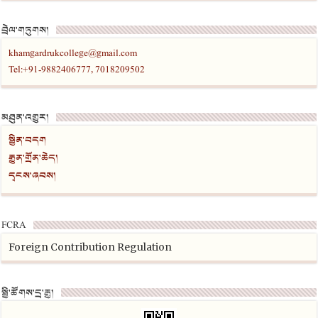
བྲེལ་གཏུགས།
khamgardrukcollege@gmail.com
Tel:+91-9882406777, 7018209502
མཐུན་འགྱུར།
སྦྱིན་བདག
རྒྱུན་གྲོན་ཆེད།
དྭངས་ཞབས།
FCRA
Foreign Contribution Regulation
སྤྱི་ཚོགས་དྲ་རྒྱ།