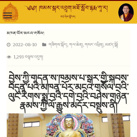
མཁན་པོར་མངའ་གསོལ།
2022-08-10
གཟིགས་སྐོར།
,
གལ་ཆེན།
,
གསར་འཕྲིན།
,
མཛད་སྒོ།
1,293 བལྟས་འདུག།
བྱེས་ཀྱི་གདན་ས་ཁམས་པ་སྒར་གྱི་སྐབས་
བདུན་པའི་མཁན་པོར་མངའ་གསོལ་བའི་
ལུང་རིགས་སྨྲ་བའི་དགེ་བའི་བཤེས་གཉེན་
རྣམས་ཀྱི་ལོ་རྒྱུས་མདོར་བསྡུས་ནི།