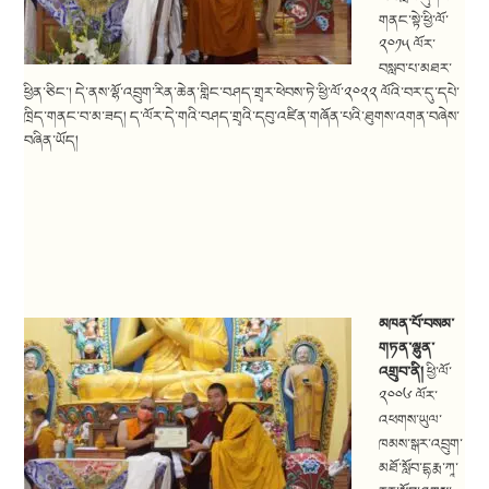
གནང་སྟེ་ཕྱི་ལོ་
༢༠༡༥ ལོར་
བསླབ་པ་མཐར་
ཕྱིན་ཅིང་། དེ་ནས་ལྷོ་འབྲུག་རིན་ཆེན་གླིང་བཤད་གྲྭར་ཕེབས་ཏེ་ཕྱི་ལོ་༢༠༢༢ ལོའི་བར་དུ་དཔེ་
ཁྲིད་གནང་བ་མ་ཟད། ད་ལོར་དེ་གའི་བཤད་གྲྭའི་དབུ་འཛིན་གཞོན་པའི་ཐུགས་འགན་བཞེས་
བཞིན་ཡོད།
མཁན་པོ་བསམ་
གཏན་ལྷུན་
འགྲུབ་ནི།
ཕྱི་ལོ་
༢༠༠༦ ལོར་
འཕགས་ཡུལ་
ཁམས་སྒར་འབྲུག་
མཐོ་སློབ་དྷརྨ་ཀཱ་