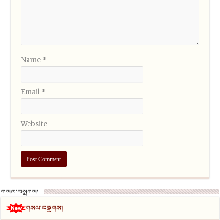
Name
*
Email
*
Website
གསལ་བསྒྲགས།
གསལ་བསྒྲགས།