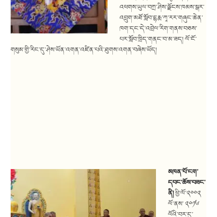
འཕགས་ཡུལ་བཀྲ་ཤིས་ལྗོངས་ཁམས་སྒར་
འབྲུག་མཐོ་སློབ་དྷརྨ་ཀཱ་རར་གཞུང་ཆེན་
ཁག་དང་དེ་འབྲེལ་རིག་གནས་བཅས་
པར་སློབ་ཁྲིད་གནང་བ་མ་ཟད། ལོ་ངོ་
གསུམ་གྱི་རིང་དུ་ཤེས་ཡོན་འགན་འཛིན་པའི་ཐུགས་འགན་བཞེས་ཡོད།
མཁན་པོ་ངག་
དབང་ཆོས་བཟང་
ནི།
ཕྱི་ལོ་༢༠༠༢
ལོ་ནས་ ༢༠༡༦
ལོའི་བར་དུ་