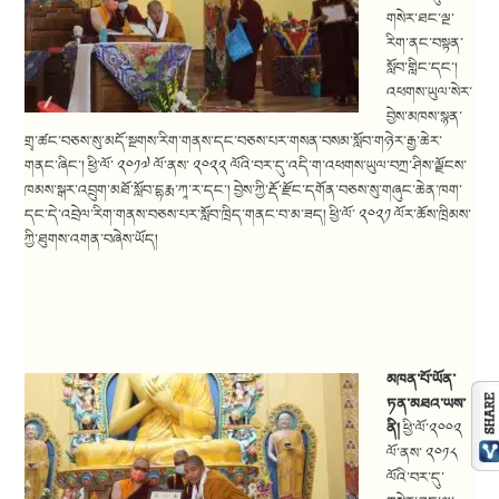
གསེར་ཐང་ལྔ་
རིག་ནང་བསྟན་
སློབ་གླིང་དང་།
འཕགས་ཡུལ་སེར་
བྱེས་མཁས་སྙན་
གྲྭ་ཚང་བཅས་སུ་མདོ་སྔགས་རིག་གནས་དང་བཅས་པར་གསན་བསམ་སློབ་གཉེར་རྒྱ་ཆེར་
གནང་ཞིང་། ཕྱི་ལོ་ ༢༠༡༧ ལོ་ནས་ ༢༠༢༢ ལོའི་བར་དུ་འདི་ག་འཕགས་ཡུལ་བཀྲ་ཤིས་ལྗོངས་
ཁམས་སྒར་འབྲུག་མཐོ་སློབ་དྷརྨ་ཀཱ་ར་དང་། བྱེས་ཀྱི་རྡོ་རྫོང་དགོན་བཅས་སུ་གཞུང་ཆེན་ཁག་
དང་དེ་འབྲེལ་རིག་གནས་བཅས་པར་སློབ་ཁྲིད་གནང་བ་མ་ཟད། ཕྱི་ལོ་ ༢༠༢༡ ལོར་ཆོས་ཁྲིམས་
ཀྱི་ཐུགས་འགན་བཞེས་ཡོད།
མཁན་པོ་ཡོན་
ཏན་མཐའ་ཡས་
ནི།
ཕྱི་ལོ་༢༠༠༢
ལོ་ནས་ ༢༠༡༨
ལོའི་བར་དུ་