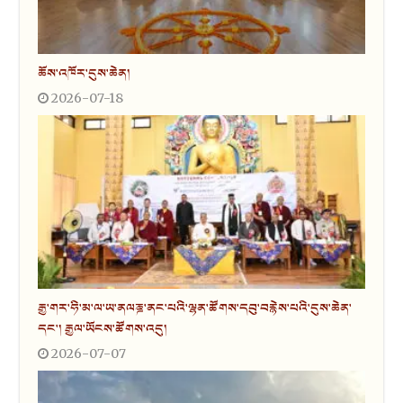
ཆོས་འཁོར་དུས་ཆེན།
2026-07-18
རྒྱ་གར་ཧི་མ་ལ་ཡ་ནལཎྜ་ནང་པའི་ལྷན་ཚོགས་དབུ་བརྙེས་པའི་དུས་ཆེན་
དང་། རྒྱལ་ཡོངས་ཚོགས་འདུ།
2026-07-07