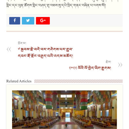
གླིང་དང་ཕུན་ཚོགས་གླིང་བཤད་གྲྭ་བཅས་སུ་དཔེ་ཁྲིད་གནང་བཞིན་པ་ལགས་སོ།།
སྔོན་མ།
༧ སྐྱབས་རྗེ་བདེ་བར་གཤེགས་པར་གྲུབ་
དབང་རྡོ་རྫོང་བརྒྱད་པའི་འདས་མཆོད།
རྗེས།
༢༠༢༢ ལོའི་ལོ་ཕྱེད་ཡིག་རྒྱུགས།
Related Articles